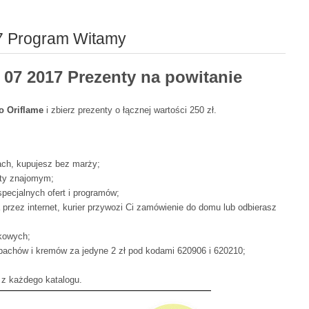
17 Program Witamy
 07 2017 Prezenty na powitanie
do Oriflame
i zbierz prezenty o łącznej wartości 250 zł.
ch, kupujesz bez marży;
kty znajomym;
pecjalnych ofert i programów;
rzez internet, kurier przywozi Ci zamówienie do domu lub odbierasz
kowych;
zapachów i kremów za jedyne 2 zł pod kodami 620906 i 620210;
z każdego katalogu.