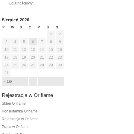
Lojalnościowy
Sierpień 2026
P
W
Ś
C
P
S
N
1
2
3
4
5
6
7
8
9
10
11
12
13
14
15
16
17
18
19
20
21
22
23
24
25
26
27
28
29
30
31
« Lip
Rejestracja w Oriflame
Sklep Oriflame
Konsultantka Oriflame
Rejestracja w Oriflame
Praca w Oriflame