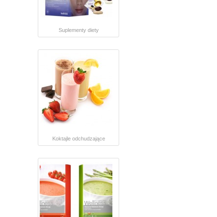
Suplementy diety
Koktajle odchudzające