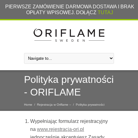
PIERWSZE ZAMÓWIENIE DARMOWA DOSTAWA I BRAK
OPŁATY WPISOWEJ. DOŁĄCZ
TUTAJ
Polityka prywatności
- ORIFLAME
Home
/
Rejestracja w Oriflame –
/
Polityka prywatności
Wypełniając formularz rejestracyjny
na
www.rejestracja-ori.pl
jednocześnie akceptujesz Zasady