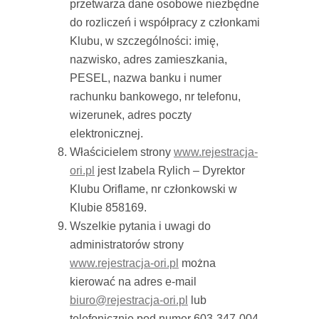
przetwarza dane osobowe niezbędne
do rozliczeń i współpracy z członkami
Klubu, w szczególności: imię,
nazwisko, adres zamieszkania,
PESEL, nazwa banku i numer
rachunku bankowego, nr telefonu,
wizerunek, adres poczty
elektronicznej.
Właścicielem strony
www.rejestracja-
ori.pl
jest Izabela Rylich – Dyrektor
Klubu Oriflame, nr członkowski w
Klubie 858169.
Wszelkie pytania i uwagi do
administratorów strony
www.rejestracja-ori.pl
można
kierować na adres e-mail
biuro@rejestracja-ori.pl
lub
telefonicznie pod numer 603-347-004.