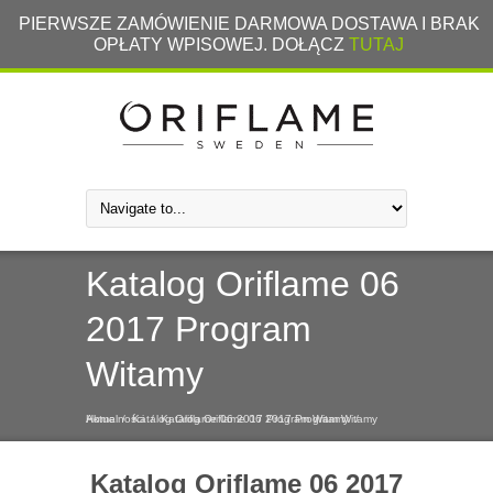
PIERWSZE ZAMÓWIENIE DARMOWA DOSTAWA I BRAK
OPŁATY WPISOWEJ. DOŁĄCZ
TUTAJ
Katalog Oriflame 06
2017 Program
Witamy
Home
Aktualności
/
Katalog Oriflame 06 2017 Program Witamy
/
Katalog Oriflame 06 2017 Program Witamy
/
Katalog Oriflame 06 2017