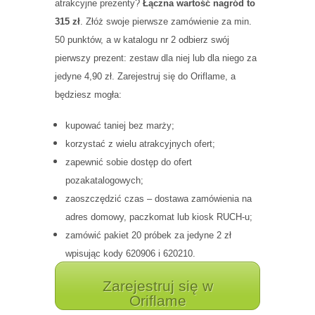
atrakcyjne prezenty?
Łączna wartość nagród to
315 zł
. Złóż swoje pierwsze zamówienie za min.
50 punktów, a w katalogu nr 2 odbierz swój
pierwszy prezent: zestaw dla niej lub dla niego za
jedyne 4,90 zł. Zarejestruj się do Oriflame, a
będziesz mogła:
kupować taniej bez marży;
korzystać z wielu atrakcyjnych ofert;
zapewnić sobie dostęp do ofert
pozakatalogowych;
zaoszczędzić czas – dostawa zamówienia na
adres domowy, paczkomat lub kiosk RUCH-u;
zamówić pakiet 20 próbek za jedyne 2 zł
wpisując kody 620906 i 620210.
Zarejestruj się w
Oriflame