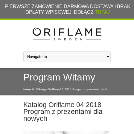
PIERWSZE ZAMÓWIENIE DARMOWA DOSTAWA I BRAK
OPŁATY WPISOWEJ. DOŁĄCZ
TUTAJ
Program Witamy
Home
Katalog Oriflame 04 2018 Program z prezentami dla nowych
/
/
Program Witamy
Katalog Oriflame 04 2018
Program z prezentami dla
nowych