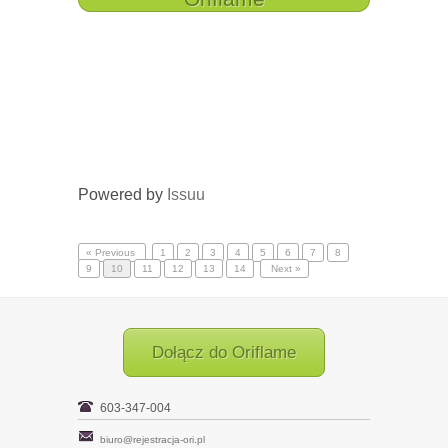
Powered by
Issuu
« Previous
1
2
3
4
5
6
7
8
9
10
11
12
13
14
Next »
Dołącz do Oriflame
603-347-004
biuro@rejestracja-ori.pl