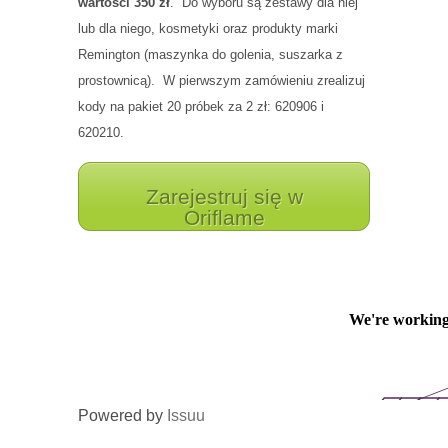
wartości 350 zł
. Do wyboru są zestawy dla niej
lub dla niego, kosmetyki oraz produkty marki
Remington (maszynka do golenia, suszarka z
prostownicą). W pierwszym zamówieniu zrealizuj
kody na pakiet 20 próbek za 2 zł: 620906 i
620210.
Zarejestruj się w
Oriflame
Powered by
Issuu