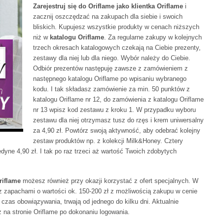
Zarejestruj się do Oriflame jako klientka Oriflame
i
zacznij oszczędzać na zakupach dla siebie i swoich
bliskich. Kupujesz wszystkie produkty w cenach niższych
niż w
katalogu Oriflame
. Za regularne zakupy w kolejnych
trzech okresach katalogowych czekają na Ciebie prezenty,
zestawy dla niej lub dla niego. Wybór należy do Ciebie.
Odbiór prezentów następuję zawsze z zamówieniem z
następnego katalogu Oriflame po wpisaniu wybranego
kodu. I tak składasz zamówienie za min. 50 punktów z
katalogu Oriflame nr 12, do zamówienia z katalogu Oriflame
nr 13 wpisz kod zestawu z kroku 1. W przypadku wyboru
zestawu dla niej otrzymasz tusz do rzęs i krem uniwersalny
za 4,90 zł. Powtórz swoją aktywność, aby odebrać kolejny
zestaw produktów np. z kolekcji Milk&Honey. Cztery
dyne 4,90 zł. I tak po raz trzeci aż wartość Twoich zdobytych
riflame
możesz również przy okazji korzystać z ofert specjalnych. W
z zapachami o wartości ok. 150-200 zł z możliwością zakupu w cenie
 czas obowiązywania, trwają od jednego do kilku dni. Aktualnie
 na stronie Oriflame po dokonaniu logowania.