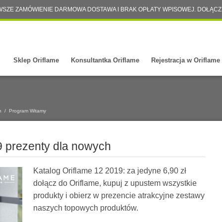
WSZE ZAMÓWIENIE DARMOWA DOSTAWA I BRAK OPŁATY WPISOWEJ. DOŁĄCZ
Sklep Oriflame
Konsultantka Oriflame
Rejestracja w Oriflame
h
/
Program Witamy
9 prezenty dla nowych
Katalog Oriflame 12 2019: za jedyne 6,90 zł
dołącz do Oriflame, kupuj z upustem wszystkie
produkty i obierz w prezencie atrakcyjne zestawy
naszych topowych produktów.