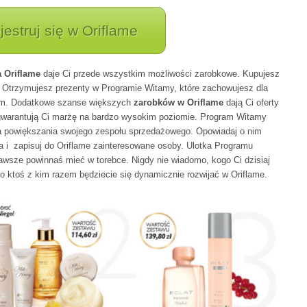
jestruj się w Oriflame
a Oriflame
daje Ci przede wszystkim możliwości zarobkowe. Kupujesz
. Otrzymujesz prezenty w Programie Witamy, które zachowujesz dla
iem. Dodatkowe szanse większych
zarobków w Oriflame
dają Ci oferty
 gwarantują Ci marżę na bardzo wysokim poziomie. Program Witamy
a powiększania swojego zespołu sprzedażowego. Opowiadaj o nim
a i zapisuj do Oriflame zainteresowane osoby. Ulotka Programu
awsze powinnaś mieć w torebce. Nigdy nie wiadomo, kogo Ci dzisiaj
to ktoś z kim razem będziecie się dynamicznie rozwijać w Oriflame.