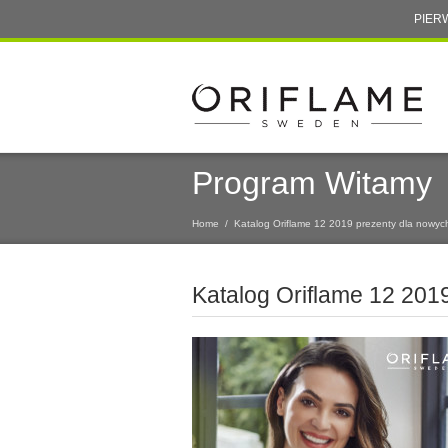
PIER
Program Witamy
Home
/
Katalog Oriflame 12 2019 prezenty dla nowyc
Katalog Oriflame 12 201