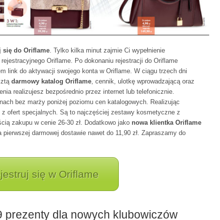
j się do Oriflame
. Tylko kilka minut zajmie Ci wypełnienie
 rejestracyjnego Oriflame. Po dokonaniu rejestracji do Oriflame
 link do aktywacji swojego konta w Oriflame. W ciągu trzech dni
cztą
darmowy katalog Oriflame
, cennik, ulotkę wprowadzającą oraz
a realizujesz bezpośrednio przez internet lub telefonicznie.
nach bez marży poniżej poziomu cen katalogowych. Realizując
 ofert specjalnych. Są to najczęściej zestawy kosmetyczne z
ścią zakupu w cenie 26-30 zł. Dodatkowo jako
nowa klientka Oriflame
pierwszej darmowej dostawie nawet do 11,90 zł. Zapraszamy do
jestruj się w Oriflame
9 prezenty dla nowych klubowiczów