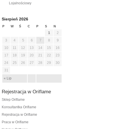
Lojalnościowy
Sierpień 2026
P
W
Ś
C
P
S
N
1
2
3
4
5
6
7
8
9
10
11
12
13
14
15
16
17
18
19
20
21
22
23
24
25
26
27
28
29
30
31
« Lip
Rejestracja w Oriflame
Sklep Oriflame
Konsultantka Oriflame
Rejestracja w Oriflame
Praca w Oriflame