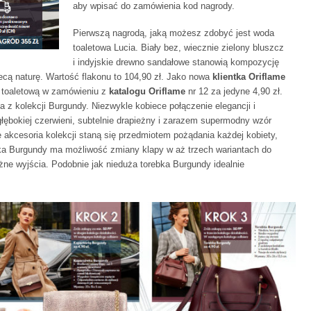
aby wpisać do zamówienia kod nagrody.
Pierwszą nagrodą, jaką możesz zdobyć jest woda
toaletowa Lucia. Biały bez, wiecznie zielony bluszcz
i indyjskie drewno sandałowe stanowią kompozycję
cą naturę. Wartość flakonu to 104,90 zł. Jako nowa
klientka Oriflame
 toaletową w zamówieniu z
katalogu Oriflame
nr 12 za jedyne 4,90 zł.
 z kolekcji Burgundy. Niezwykle kobiece połączenie elegancji i
głębokiej czerwieni, subtelnie drapieżny i zarazem supermodny wzór
 akcesoria kolekcji staną się przedmiotem pożądania każdej kobiety,
ka Burgundy ma możliwość zmiany klapy w aż trzech wariantach do
ne wyjścia. Podobnie jak nieduża torebka Burgundy idealnie