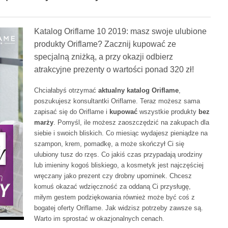
Katalog Oriflame 10 2019: masz swoje ulubione
produkty Oriflame? Zacznij kupować ze
specjalną zniżką, a przy okazji odbierz
atrakcyjne prezenty o wartości ponad 320 zł!
Chciałabyś otrzymać
aktualny katalog Oriflame
,
poszukujesz konsultantki Oriflame. Teraz możesz sama
zapisać się do Oriflame i
kupować
wszystkie produkty
bez
marży
. Pomyśl, ile możesz zaoszczędzić na zakupach dla
siebie i swoich bliskich. Co miesiąc wydajesz pieniądze na
szampon, krem, pomadkę, a może skończył Ci się
ulubiony tusz do rzęs. Co jakiś czas przypadają urodziny
lub imieniny kogoś bliskiego, a kosmetyk jest najczęściej
wręczany jako prezent czy drobny upominek. Chcesz
komuś okazać wdzięczność za oddaną Ci przysługę,
miłym gestem podziękowania również może być coś z
bogatej oferty Oriflame. Jak widzisz potrzeby zawsze są.
Warto im sprostać w okazjonalnych cenach.