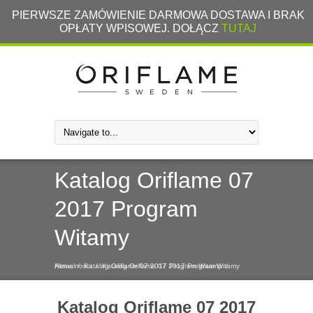
PIERWSZE ZAMÓWIENIE DARMOWA DOSTAWA I BRAK
OPŁATY WPISOWEJ. DOŁĄCZ
TUTAJ
Katalog Oriflame 07
2017 Program
Witamy
Home
Aktualności
/
Katalog Oriflame 07 2017 Program Witamy
/
Katalog Oriflame 07 2017 Program Witamy
/
Katalog Oriflame 07 2017