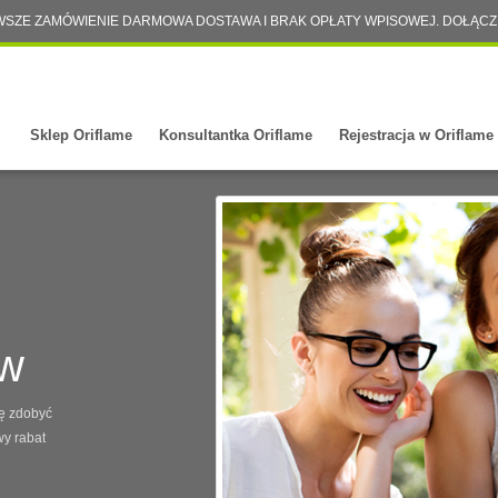
WSZE ZAMÓWIENIE DARMOWA DOSTAWA I BRAK OPŁATY WPISOWEJ. DOŁĄCZ
Sklep Oriflame
Konsultantka Oriflame
Rejestracja w Oriflame
w
sę zdobyć
wy rabat