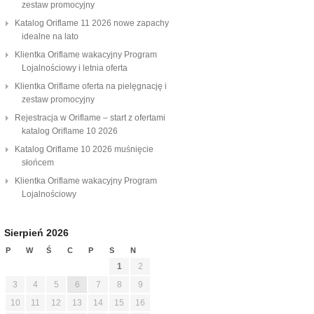
zestaw promocyjny
Katalog Oriflame 11 2026 nowe zapachy
idealne na lato
Klientka Oriflame wakacyjny Program
Lojalnościowy i letnia oferta
Klientka Oriflame oferta na pielęgnację i
zestaw promocyjny
Rejestracja w Oriflame – start z ofertami
katalog Oriflame 10 2026
Katalog Oriflame 10 2026 muśnięcie
słońcem
Klientka Oriflame wakacyjny Program
Lojalnościowy
Sierpień 2026
P
W
Ś
C
P
S
N
1
2
3
4
5
6
7
8
9
10
11
12
13
14
15
16