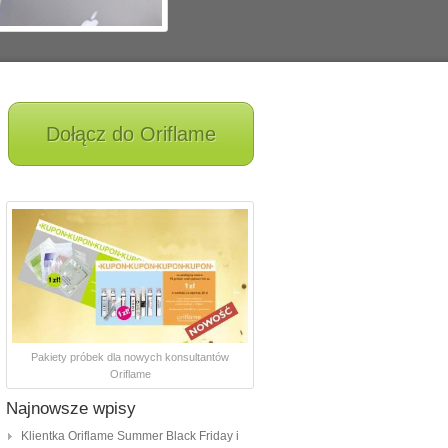
Dołącz do Oriflame
Pakiety próbek dla nowych konsultantów
Oriflame
Najnowsze wpisy
Klientka Oriflame Summer Black Friday i