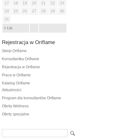
17
18
19
20
21
22
23
24
25
26
27
28
29
30
31
« Lip
Rejestracja w Oriflame
Sklep Oriflame
Konsultantka Oriflame
Rejestracja w Oriflame
Praca w Oriflame
Katalog Oriflame
Aktualności
Program dla konsultantów Oriflame
Oferta Wellness
Oferty specjalne