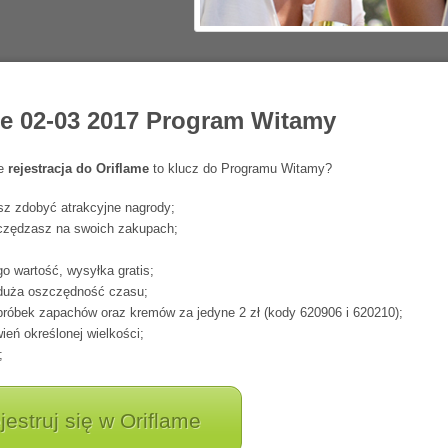
me 02-03 2017 Program Witamy
że
rejestracja do Oriflame
to klucz do Programu Witamy?
 zdobyć atrakcyjne nagrody;
zczędzasz na swoich zakupach;
o wartość, wysyłka gratis;
duża oszczędność czasu;
róbek zapachów oraz kremów za jedyne 2 zł (kody 620906 i 620210);
ń określonej wielkości;
;
jestruj się w Oriflame