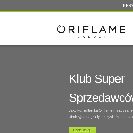
PIER
Klub Super
Sprzedawcó
Jako konsultantka Oriflame masz szan
atrakcyjne nagrody lub zyskać dodatko
Czytaj dalej...