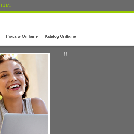
TUTAJ
Praca w Oriflame
Katalog Oriflame
Prób
Tylko jako n
zamówić prób
swojego zam
Czytaj dalej.