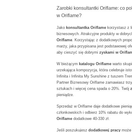
Zarobki konsultantki Oriflame: co p
w Oriflame?
Jako
konsultantka Oriflame
korzystasz z li
biznesowych. Atrakcyjne produkty w dobryc
Oriflame
. Korzystając z dodatkowych propo
marży, jaka przypisana jest podstawowej ofe
aby cieszyć się dobrymi
zyskami w Orifla
W bieżącym
katalogu Oriflame
warto skupi
urzekająca kompozycja, która celebruje isto
Infinita i Infinita My Sunshine z tuszem Tr
Partner Biznesowy Oriflame zamawiasz trz
sztukach i więcej cena spada o 20%. Twój
pieniądze.
Sprzedaż w Oriflame daje dodatkowe pienią
członkowskich i odbierz 10% rabatu do wyk
Oriflame
dodatkowe 40-330 zł.
Jeśli poszukujesz
dodatkowej pracy
może 