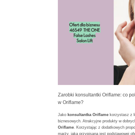
Zarobki konsultantki Oriflame: co p
w Oriflame?
Jako
konsultantka Oriflame
korzystasz z li
biznesowych. Atrakcyjne produkty w dobryc
Oriflame
. Korzystając z dodatkowych propo
marży, jaka przypisana jest podstawowej ofe