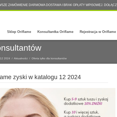
WSZE ZAMÓWIENIE DARMOWA DOSTAWA I BRAK OPŁATY WPISOWEJ. DOŁĄCZ
Sklep Oriflame
Konsultantka Oriflame
Rejestracja w Oriflame
konsultantów
u 12 2024
/
Aktualności
/
Oferta tylko dla konsultantów
flame zyski w katalogu 12 2024