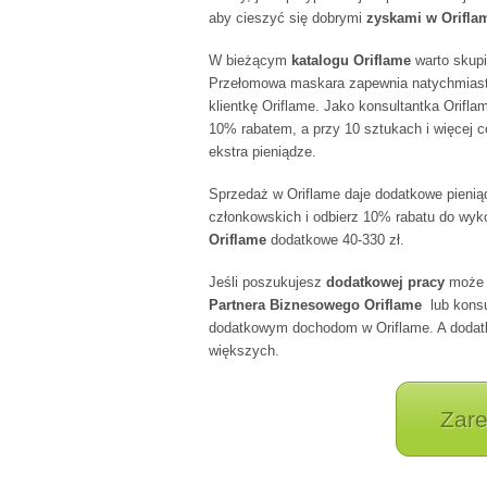
aby cieszyć się dobrymi
zyskami w Orifla
W bieżącym
katalogu Oriflame
warto skupi
Przełomowa maskara zapewnia natychmiastowy
klientkę Oriflame. Jako konsultantka Orifl
10% rabatem, a przy 10 sztukach i więcej 
ekstra pieniądze.
Sprzedaż w Oriflame daje dodatkowe pienią
członkowskich i odbierz 10% rabatu do wyk
Oriflame
dodatkowe 40-330 zł.
Jeśli poszukujesz
dodatkowej pracy
może 
Partnera Biznesowego Oriflame
lub konsu
dodatkowym dochodom w Oriflame. A dodatko
większych.
Zare