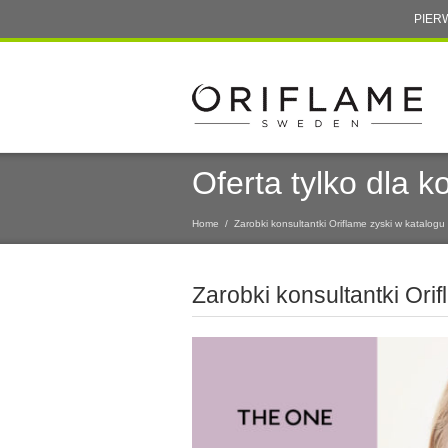
PIER
Oferta tylko dla 
Home
/
Zarobki konsultantki Oriflame zyski w katalog
Zarobki konsultantki Ori