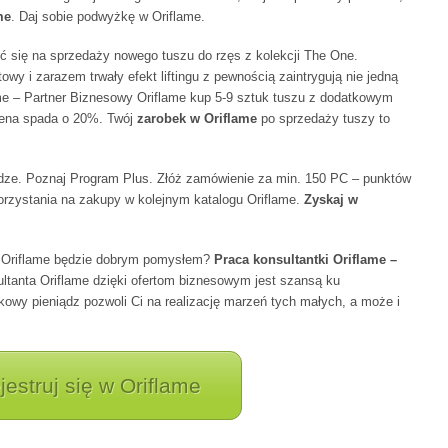
me
. Daj sobie podwyżkę w Oriflame.
ć się na sprzedaży nowego tuszu do rzęs z kolekcji The One.
 i zarazem trwały efekt liftingu z pewnością zaintrygują nie jedną
ame – Partner Biznesowy Oriflame kup 5-9 sztuk tuszu z dodatkowym
cena spada o 20%. Twój
zarobek w Oriflame
po sprzedaży tuszy to
dze. Poznaj Program Plus. Złóż zamówienie za min. 150 PC – punktów
orzystania na zakupy w kolejnym katalogu Oriflame.
Zyskaj w
Oriflame będzie dobrym pomysłem?
Praca konsultantki Oriflame –
ltanta Oriflame dzięki ofertom biznesowym jest szansą ku
wy pieniądz pozwoli Ci na realizację marzeń tych małych, a może i
jestruj się w Oriflame