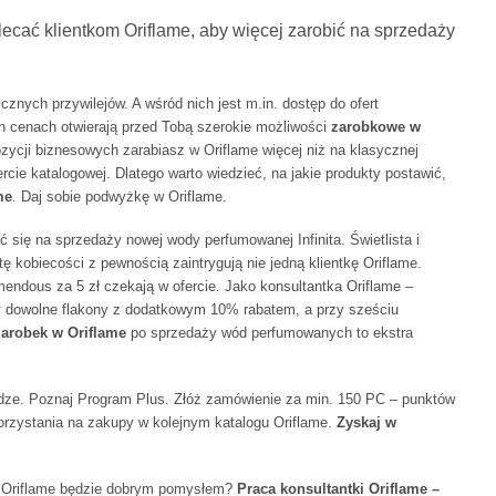
olecać klientkom Oriflame, aby więcej zarobić na sprzedaży
cznych przywilejów. A wśród nich jest m.in. dostęp do ofert
h cenach otwierają przed Tobą szerokie możliwości
zarobkowe w
zycji biznesowych zarabiasz w Oriflame więcej niż na klasycznej
rcie katalogowej. Dlatego warto wiedzieć, na jakie produkty postawić,
me
. Daj sobie podwyżkę w Oriflame.
ć się na sprzedaży nowej wody perfumowanej Infinita. Świetlista i
tę kobiecości z pewnością zaintrygują nie jedną klientkę Oriflame.
emendous za 5 zł czekają w ofercie. Jako konsultantka Oriflame –
y dowolne flakony z dodatkowym 10% rabatem, a przy sześciu
zarobek w Oriflame
po sprzedaży wód perfumowanych to ekstra
dze. Poznaj Program Plus. Złóż zamówienie za min. 150 PC – punktów
orzystania na zakupy w kolejnym katalogu Oriflame.
Zyskaj w
Oriflame będzie dobrym pomysłem?
Praca konsultantki Oriflame –