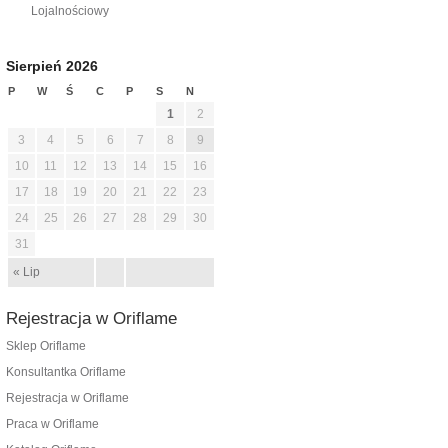
Lojalnościowy
Sierpień 2026
P
W
Ś
C
P
S
N
1
2
3
4
5
6
7
8
9
10
11
12
13
14
15
16
17
18
19
20
21
22
23
24
25
26
27
28
29
30
31
« Lip
Rejestracja w Oriflame
Sklep Oriflame
Konsultantka Oriflame
Rejestracja w Oriflame
Praca w Oriflame