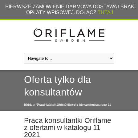
PIERWSZE ZAMÓWIENIE DARMOWA DOSTAWA I BRAK
OPŁATY WPISOWEJ. DOŁĄCZ
TUTAJ
Oferta tylko dla
konsultantów
Home
Praca konsultantki Oriflame z ofertami w katalogu 11 2021
/
/
Aktualności
/
Oferta tylko dla konsultantów
Praca konsultantki Oriflame
z ofertami w katalogu 11
2021