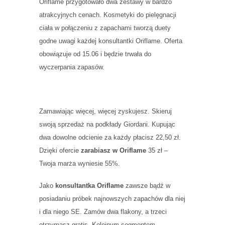
Oriflame przygotowało dwa zestawy w bardzo
atrakcyjnych cenach. Kosmetyki do pielęgnacji
ciała w połączeniu z zapachami tworzą duety
godne uwagi każdej konsultantki Oriflame. Oferta
obowiązuje od 15.06 i będzie trwała do
wyczerpania zapasów.
Zamawiając więcej, więcej zyskujesz. Skieruj
swoją sprzedaż na podkłady Giordani. Kupując
dwa dowolne odcienie za każdy płacisz 22,50 zł.
Dzięki ofercie
zarabiasz w Oriflame
35 zł –
Twoja marża wyniesie 55%.
Jako
konsultantka Oriflame
zawsze bądź w
posiadaniu próbek najnowszych zapachów dla niej
i dla niego SE. Zamów dwa flakony, a trzeci
otrzymasz gratis. Kolejnym segmentem