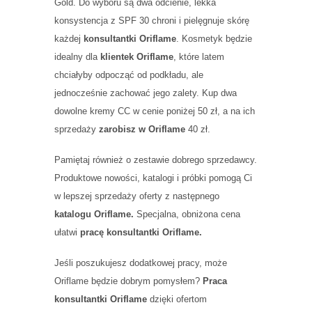
Gold. Do wyboru są dwa odcienie, lekka
konsystencja z SPF 30 chroni i pielęgnuje skórę
każdej
konsultantki Oriflame
. Kosmetyk będzie
idealny dla
klientek Oriflame
, które latem
chciałyby odpocząć od podkładu, ale
jednocześnie zachować jego zalety. Kup dwa
dowolne kremy CC w cenie poniżej 50 zł, a na ich
sprzedaży
zarobisz w Oriflame
40 zł.
Pamiętaj również o zestawie dobrego sprzedawcy.
Produktowe nowości, katalogi i próbki pomogą Ci
w lepszej sprzedaży oferty z następnego
katalogu Oriflame.
Specjalna, obniżona cena
ułatwi
pracę konsultantki Oriflame.
Jeśli poszukujesz dodatkowej pracy, może
Oriflame będzie dobrym pomysłem?
Praca
konsultantki Oriflame
dzięki ofertom