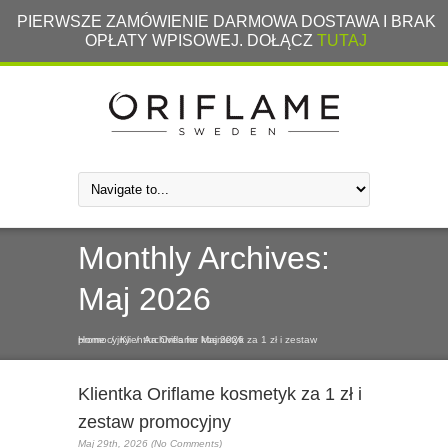
PIERWSZE ZAMÓWIENIE DARMOWA DOSTAWA I BRAK
OPŁATY WPISOWEJ. DOŁĄCZ
TUTAJ
Monthly Archives:
Maj 2026
Home
Klientka Oriflame kosmetyk za 1 zł i zestaw promocyjny
/
/
Archives for Maj 2026
Klientka Oriflame kosmetyk za 1 zł i
zestaw promocyjny
Maj 29th, 2026 (No Comments)