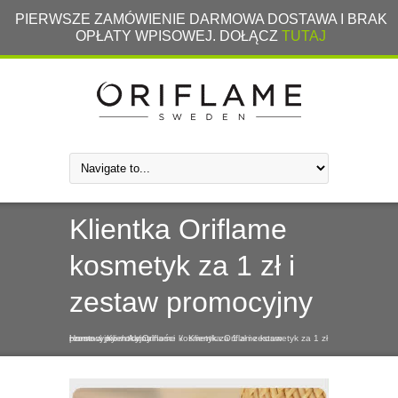
PIERWSZE ZAMÓWIENIE DARMOWA DOSTAWA I BRAK
OPŁATY WPISOWEJ. DOŁĄCZ
TUTAJ
Klientka Oriflame
kosmetyk za 1 zł i
zestaw promocyjny
Home
Klientka Oriflame kosmetyk za 1 zł i zestaw promocyjny
Klientka Oriflame kosmetyk za 1 zł i zestaw promocyjny
/
/
Aktualności
/