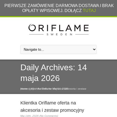
PIERWSZE ZAMÓWIENIE DARMOWA DOSTAWA I BRAK
OPŁATY WPISOWEJ. DOŁĄCZ
TUTAJ
Daily Archives:
14
maja 2026
Home
Klientka Oriflame oferta na akcesoria i zestaw promocyjny
/
/
Archives for Maj 14, 2026
Klientka Oriflame oferta na
akcesoria i zestaw promocyjny
Maj 14th, 2026 (No Comments)