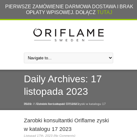
PIERWSZE ZAMÓWIENIE DARMOWA DOSTAWA I BRAK
OPŁATY WPISOWEJ. DOŁĄCZ
TUTAJ
Daily Archives:
17
listopada 2023
Home
Zarobki konsultantki Oriflame zyski w katalogu 17 2023
/
/
Archives for Listopad 17, 2023
Zarobki konsultantki Oriflame zyski
w katalogu 17 2023
Listopad 17th, 2023 (No Comments)