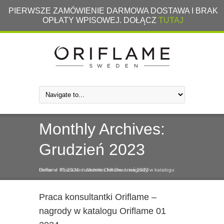
PIERWSZE ZAMÓWIENIE DARMOWA DOSTAWA I BRAK
OPŁATY WPISOWEJ. DOŁĄCZ
TUTAJ
Monthly Archives:
Grudzień 2023
Home
Praca konsultantki Oriflame – nagrody w katalogu Oriflame 01 2024
/
/
Archives for Grudzień 2023
Praca konsultantki Oriflame –
nagrody w katalogu Oriflame 01