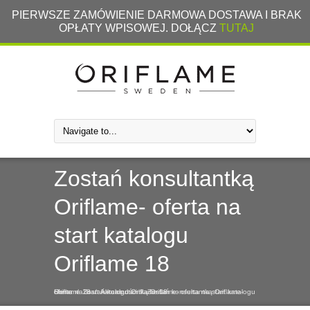
PIERWSZE ZAMÓWIENIE DARMOWA DOSTAWA I BRAK
OPŁATY WPISOWEJ. DOŁĄCZ
TUTAJ
Zostań konsultantką
Oriflame- oferta na
start katalogu
Oriflame 18
Home
Zostań konsultantką Oriflame- oferta na start katalogu Oriflame 18
Zostań konsultantką Oriflame- oferta na start katalogu Oriflame 18
/
/
Aktualności
/