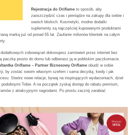
Rejestracja do Oriflame
to sposób, aby
zaoszczędzić czas i pieniądze na zakupy dla siebie i
swoich bliskich. Kosmetyki, modne dodatki
suplementy są najczęściej kupowanymi produktami
naną marką już od ponad 55 lat. Zaufanie milionów klientek na całym
rty.
 dodatkowych zobowiązań dokonujesz zamówień przez internet bez
ą paczkę prosto do domu lub odbierasz ją w pobliskim paczkomacie.
ltantka Oriflame – Partner Biznesowy Oriflame
obudź w sobie
zji, by zostać swoim własnym szefem i sama decyduj, kiedy i jak
cesu. Stwórz nowe relacje, bywaj na inspirujących wydarzeniach, dziel
mi, podobnymi Tobie. A na początek zyskaj dostęp do rabatu premium,
gramów z atrakcyjnymi nagrodami. Po prostu zacznij zarabiać