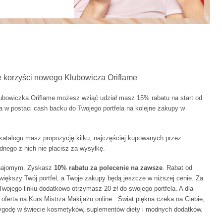
e korzyści nowego Klubowicza Oriflame
bowiczka Oriflame możesz wziąć udział masz 15% rabatu na start od
w postaci cash backu do Twojego portfela na kolejne zakupy w
katalogu masz propozycję kilku, najczęściej kupowanych przez
dnego z nich nie płacisz za wysyłkę.
 znajomym. Zyskasz
10% rabatu za polecenie na zawsze
. Rabat od
iększy Twój portfel, a Twoje zakupy będą jeszcze w niższej cenie. Za
Twojego linku dodatkowo otrzymasz 20 zł do swojego portfela. A dla
oferta na Kurs Mistrza Makijażu online. Świat piękna czeka na Ciebie,
zygodę w świecie kosmetyków, suplementów diety i modnych dodatków.