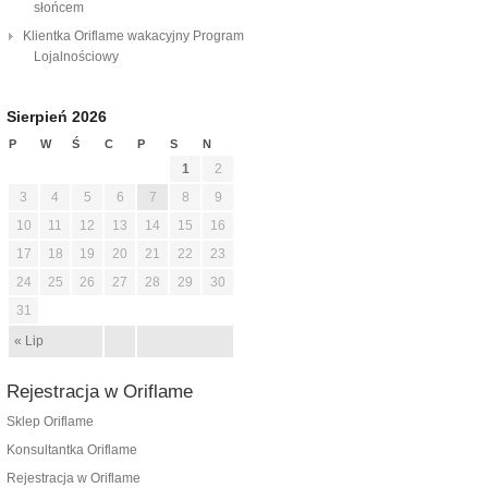
słońcem
Klientka Oriflame wakacyjny Program
Lojalnościowy
Sierpień 2026
P
W
Ś
C
P
S
N
1
2
3
4
5
6
7
8
9
10
11
12
13
14
15
16
17
18
19
20
21
22
23
24
25
26
27
28
29
30
31
« Lip
Rejestracja w Oriflame
Sklep Oriflame
Konsultantka Oriflame
Rejestracja w Oriflame