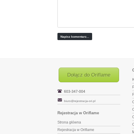
Dołącz do Oriflame
K
P
603-347-004
biuro@rejestracja-ori.pl
O
O
Rejestracja w Oriflame
O
Strona główna
O
Rejestracja w Oriflame