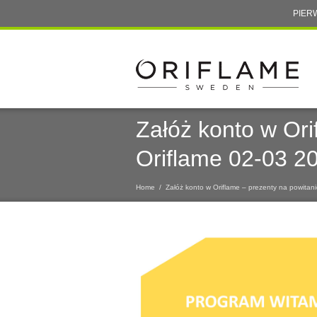
PIER
Załóż konto w Ori
Oriflame 02-03 2
Home
/
Załóż konto w Oriflame – prezenty na powitan