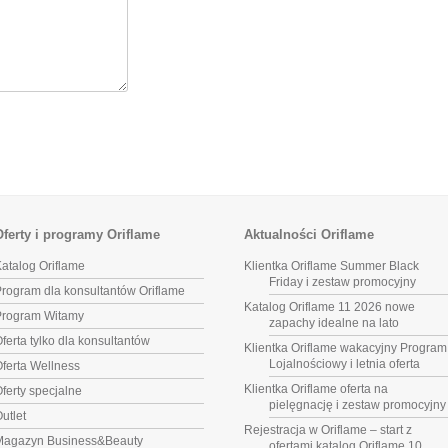
Oferty i programy Oriflame
Aktualności Oriflame
atalog Oriflame
Klientka Oriflame Summer Black
Friday i zestaw promocyjny
rogram dla konsultantów Oriflame
Katalog Oriflame 11 2026 nowe
Program Witamy
zapachy idealne na lato
ferta tylko dla konsultantów
Klientka Oriflame wakacyjny Program
Lojalnościowy i letnia oferta
ferta Wellness
Klientka Oriflame oferta na
ferty specjalne
pielęgnację i zestaw promocyjny
utlet
Rejestracja w Oriflame – start z
Magazyn Business&Beauty
ofertami katalog Oriflame 10