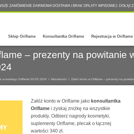
WSZE ZAMÓWIENIE DARMOWA DOSTAWA I BRAK OPŁATY WPISOWEJ. DOŁĄCZ
Sklep Oriflame
Konsultantka Oriflame
Rejestracja w Oriflame
flame – prezenty na powitanie 
024
ie w katalogu Oriflame 02-03 2024
/
Aktualności
/
Załóż konto w Oriflame – prezenty na powita
Załóż konto w Oriflame jako
konsultantka
Oriflame
i zyskaj zniżkę na wszystkie
produkty. Odbierz nagrody kosmetyki,
suplementy Oriflame, plecak o łącznej
wartości 340 zł.