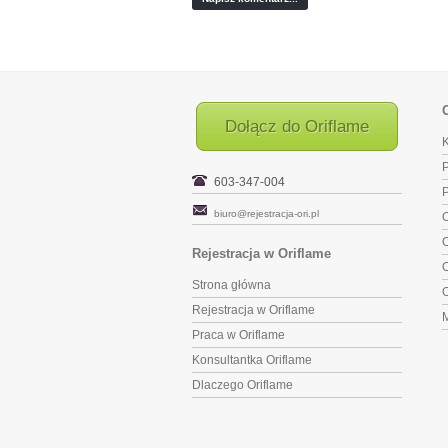
Dołącz do Oriflame
K
P
603-347-004
biuro@rejestracja-ori.pl
O
O
Rejestracja w Oriflame
O
Strona główna
O
Rejestracja w Oriflame
Praca w Oriflame
Konsultantka Oriflame
Dlaczego Oriflame