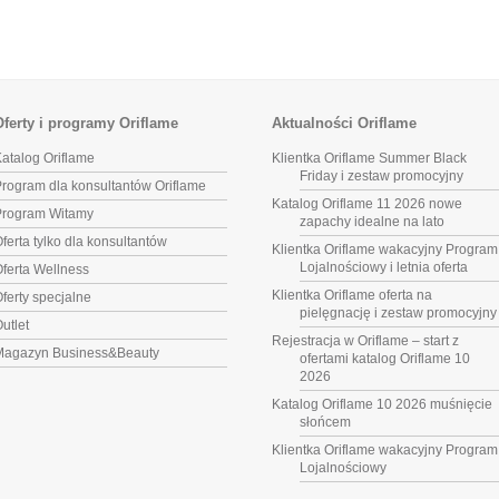
Oferty i programy Oriflame
Aktualności Oriflame
atalog Oriflame
Klientka Oriflame Summer Black
Friday i zestaw promocyjny
rogram dla konsultantów Oriflame
Katalog Oriflame 11 2026 nowe
Program Witamy
zapachy idealne na lato
ferta tylko dla konsultantów
Klientka Oriflame wakacyjny Program
Lojalnościowy i letnia oferta
ferta Wellness
Klientka Oriflame oferta na
ferty specjalne
pielęgnację i zestaw promocyjny
utlet
Rejestracja w Oriflame – start z
Magazyn Business&Beauty
ofertami katalog Oriflame 10
2026
Katalog Oriflame 10 2026 muśnięcie
słońcem
Klientka Oriflame wakacyjny Program
Lojalnościowy