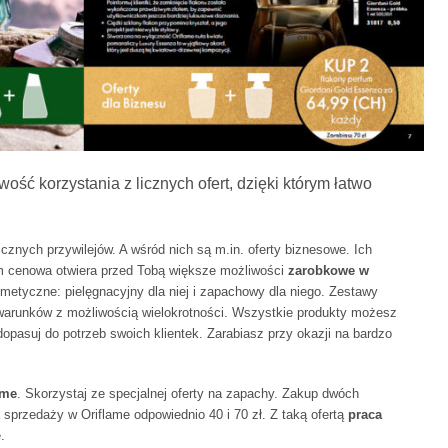
wość korzystania z licznych ofert, dzięki którym łatwo
icznych przywilejów. A wśród nich są m.in. oferty biznesowe. Ich
im cenowa otwiera przed Tobą większe możliwości
zarobkowe w
etyczne: pielęgnacyjny dla niej i zapachowy dla niego. Zestawy
warunków z możliwością wielokrotności. Wszystkie produkty możesz
dopasuj do potrzeb swoich klientek. Zarabiasz przy okazji na bardzo
ame
. Skorzystaj ze specjalnej oferty na zapachy. Zakup dwóch
 sprzedaży w Oriflame odpowiednio 40 i 70 zł. Z taką ofertą
praca
.