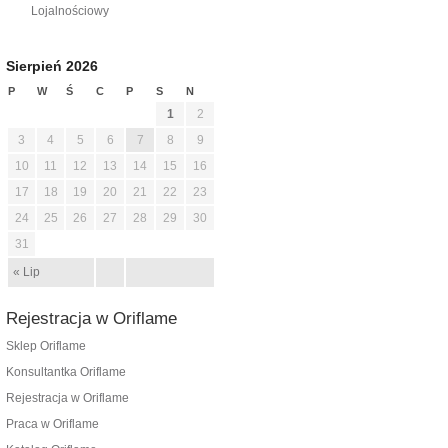
Lojalnościowy
Sierpień 2026
P
W
Ś
C
P
S
N
1
2
3
4
5
6
7
8
9
10
11
12
13
14
15
16
17
18
19
20
21
22
23
24
25
26
27
28
29
30
31
« Lip
Rejestracja w Oriflame
Sklep Oriflame
Konsultantka Oriflame
Rejestracja w Oriflame
Praca w Oriflame