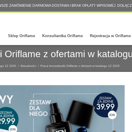
WSZE ZAMÓWIENIE DARMOWA DOSTAWA I BRAK OPŁATY WPISOWEJ. DOŁĄCZ
Sklep Oriflame
Konsultantka Oriflame
Rejestracja w Oriflame
i Oriflame z ofertami w katalog
logu 12 2020
/
Aktualności
/
Praca konsultantki Oriflame z ofertami w katalogu 12 2020