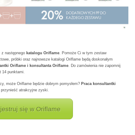
y z następnego
katalogu Oriflame
. Pomoże Ci w tym zestaw
towe, próbki oraz najnowsze katalogi Oriflame będą doskonałym
antki Oriflame i konsultanta Oriflame
. Do zamówienia nie zapomnij
t 14 punktami.
racy, może Oriflame będzie dobrym pomysłem?
Praca konsultantki
rzynieść atrakcyjne zyski.
jestruj się w Oriflame