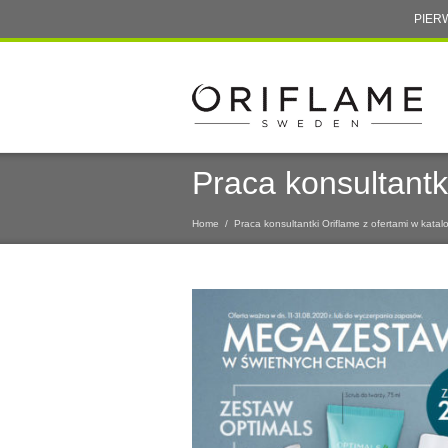
PIER
Praca konsultantk
Home
/
Praca konsultantki Oriflame z ofertami w kata