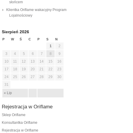
słońcem
Klientka Oriflame wakacyjny Program
Lojalnościowy
Sierpień 2026
P
W
Ś
C
P
S
N
1
2
3
4
5
6
7
8
9
10
11
12
13
14
15
16
17
18
19
20
21
22
23
24
25
26
27
28
29
30
31
« Lip
Rejestracja w Oriflame
Sklep Oriflame
Konsultantka Oriflame
Rejestracja w Oriflame