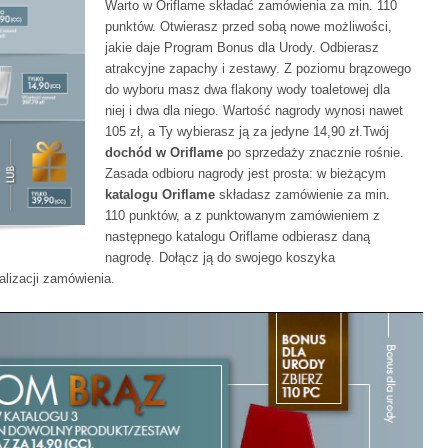
Warto w Oriflame składać zamówienia za min. 110
punktów. Otwierasz przed sobą nowe możliwości,
jakie daje Program Bonus dla Urody. Odbierasz
atrakcyjne zapachy i zestawy. Z poziomu brązowego
do wyboru masz dwa flakony wody toaletowej dla
niej i dwa dla niego. Wartość nagrody wynosi nawet
105 zł, a Ty wybierasz ją za jedyne 14,90 zł.Twój
dochód w Oriflame
po sprzedaży znacznie rośnie.
Zasada odbioru nagrody jest prosta: w bieżącym
katalogu Oriflame
składasz zamówienie za min.
110 punktów, a z punktowanym zamówieniem z
następnego katalogu Oriflame odbierasz daną
nagrodę. Dołącz ją do swojego koszyka
lizacji zamówienia.