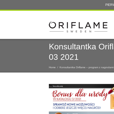
PIER
Konsultantka Ori
03 2021
Home
/
Konsultantka Oriflame – program z nagrodami