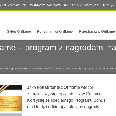
WSZE ZAMÓWIENIE DARMOWA DOSTAWA I BRAK OPŁATY WPISOWEJ. DOŁĄCZ
Sklep Oriflame
Konsultantka Oriflame
Rejestracja w Oriflame
flame – program z nagrodami na
 na katalog Oriflame 03 2021
/
Aktualności
/
Konsultantka Oriflame – program z nagrodami na 
Jako
konsultantka Oriflame
więcej
zamawiasz, więcej zarabiasz w Oriflame.
Korzystaj ze specjalnego Programu Bonus
dla Urody i odbieraj atrakcyjne nagrody.