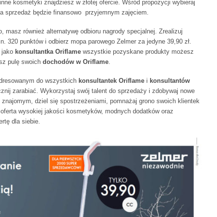
 inne kosmetyki znajdziesz w złotej ofercie. Wśród propozycji wybieraj
ki, a sprzedaż będzie finansowo przyjemnym zajęciem.
, masz również alternatywę odbioru nagrody specjalnej. Zrealizuj
n. 320 punktów i odbierz mopa parowego Zelmer za jedyne 39,90 zł.
 jako
konsultantka Oriflame
wszystkie pozyskane produkty możesz
sz pulę swoich
dochodów w Oriflame
.
adresowanym do wszystkich
konsultantek Oriflame
i
konsultantów
znij zarabiać. Wykorzystaj swój talent do sprzedaży i zdobywaj nowe
 znajomym, dziel się spostrzeżeniami, pomnażaj grono swoich klientek
 oferta wysokiej jakości kosmetyków, modnych dodatków oraz
rtę dla siebie.