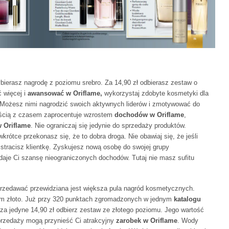
ierasz nagrodę z poziomu srebro. Za 14,90 zł odbierasz zestaw o
ć więcej i
awansować w Oriflame,
wykorzystaj zdobyte kosmetyki dla
 Możesz nimi nagrodzić swoich aktywnych liderów i zmotywować do
ością z czasem zaprocentuje wzrostem
dochodów w Oriflame
,
w Oriflame
. Nie ograniczaj się jedynie do sprzedaży produktów.
krótce przekonasz się, że to dobra droga. Nie obawiaj się, że jeśli
stracisz klientkę. Zyskujesz nową osobę do swojej grupy
daje Ci szansę nieograniczonych dochodów. Tutaj nie masz sufitu
sprzedawać przewidziana jest większa pula nagród kosmetycznych.
om złoto. Już przy 320 punktach zgromadzonych w jednym
katalogu
a jedyne 14,90 zł odbierz zestaw ze złotego poziomu. Jego wartość
sprzedaży mogą przynieść Ci atrakcyjny
zarobek w Oriflame
. Wody