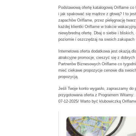
Podstawową ofertę katalogową Oriflame co 
i jak spakować się mądrze z głową? I to jest
zapachów Oriflame, przez pielęgnację twarzy 
każdej klientki Oriflame w trakcie wakacyjn
niewybredną ofertę.
Dbaj o siebie i bliskic
poziomie i oszczędzaj na swoich zakupach 
Internetowa oferta dodatkowa jest okazją dl
atrakcyjne promocje, cieszyć się z dobrych
Partnerów Biznesowych Oriflame co tygodn
mieć ciekawe propozycje cenowe dla swoich
propozycją.
Jeśli Twoje konto wygasło, zapraszamy do p
przygotowana oferta z Programem Witamy: http
07-12-2025/ Warto być klubowiczką Oriflame