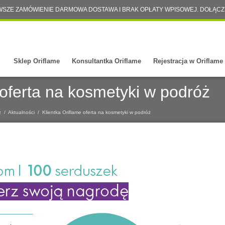
WSZE ZAMÓWIENIE DARMOWA DOSTAWA I BRAK OPŁATY WPISOWEJ. DOŁĄCZ
Sklep Oriflame
Konsultantka Oriflame
Rejestracja w Oriflame
 oferta na kosmetyki w podróż
ż
/
Aktualności
/
Klientka Oriflame oferta na kosmetyki w podróż