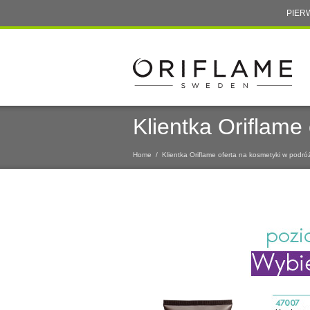
PIER
Klientka Oriflame
Home
/
Klientka Oriflame oferta na kosmetyki w podró