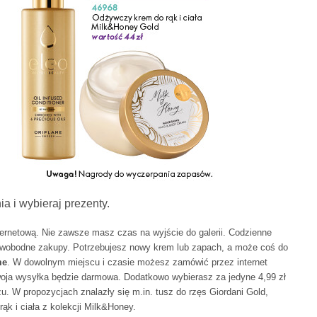
a i wybieraj prezenty.
ternetową. Nie zawsze masz czas na wyjście do galerii. Codzienne
 swobodne zakupy. Potrzebujesz nowy krem lub zapach, a może coś do
me
. W dowolnym miejscu i czasie możesz zamówić przez internet
woja wysyłka będzie darmowa. Dodatkowo wybierasz za jedyne 4,99 zł
żu. W propozycjach znalazły się m.in. tusz do rzęs Giordani Gold,
ąk i ciała z kolekcji Milk&Honey.