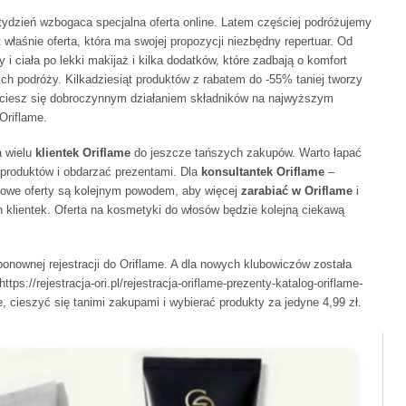
tydzień wzbogaca specjalna oferta online. Latem częściej podróżujemy
 właśnie oferta, która ma swojej propozycji niezbędny repertuar. Od
i ciała po lekki makijaż i kilka dodatków, które zadbają o komfort
ych podróży. Kilkadziesiąt produktów z rabatem do -55% taniej tworzy
h, ciesz się dobroczynnym działaniem składników na najwyższym
Oriflame.
a wielu
klientek Oriflame
do jeszcze tańszych zakupów. Warto łapać
 produktów i obdarzać prezentami. Dla
konsultantek Oriflame
–
iowe oferty są kolejnym powodem, aby więcej
zarabiać w Oriflame
i
 klientek. Oferta na kosmetyki do włosów będzie kolejną ciekawą
onownej rejestracji do Oriflame. A dla nowych klubowiczów została
s://rejestracja-ori.pl/rejestracja-oriflame-prezenty-katalog-oriflame-
, cieszyć się tanimi zakupami i wybierać produkty za jedyne 4,99 zł.