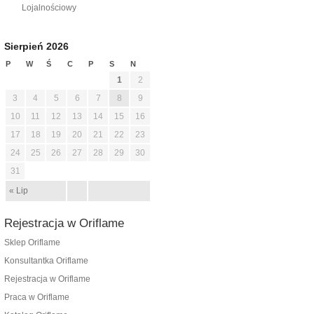
Lojalnościowy
Sierpień 2026
P
W
Ś
C
P
S
N
1
2
3
4
5
6
7
8
9
10
11
12
13
14
15
16
17
18
19
20
21
22
23
24
25
26
27
28
29
30
31
« Lip
Rejestracja w Oriflame
Sklep Oriflame
Konsultantka Oriflame
Rejestracja w Oriflame
Praca w Oriflame