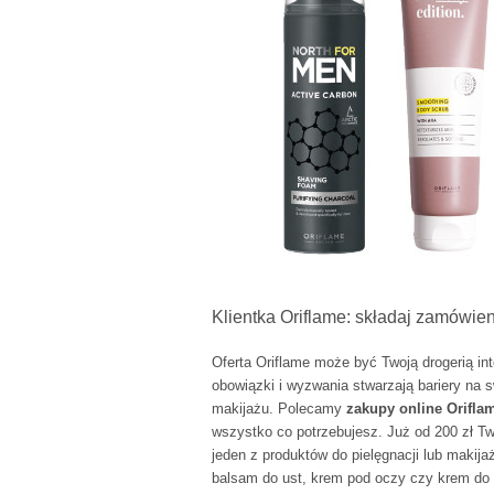
Klientka Oriflame: składaj zamówieni
Oferta Oriflame może być Twoją drogerią in
obowiązki i wyzwania stwarzają bariery na
makijażu. Polecamy
zakupy online Orifla
wszystko co potrzebujesz. Już od 200 zł T
jeden z produktów do pielęgnacji lub makija
balsam do ust, krem pod oczy czy krem do r