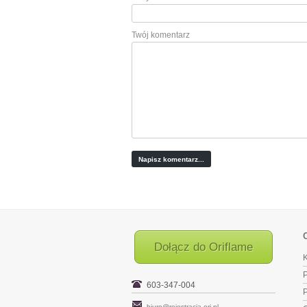
Twój komentarz
Dołącz do Oriflame
K
P
603-347-004
biuro@rejestracja-ori.pl