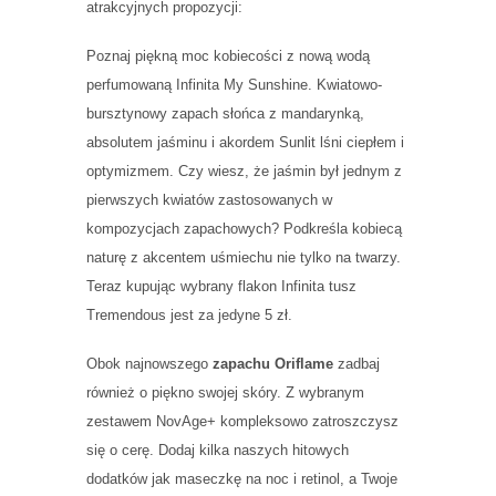
atrakcyjnych propozycji:
Poznaj piękną moc kobiecości z nową wodą
perfumowaną Infinita My Sunshine. Kwiatowo-
bursztynowy zapach słońca z mandarynką,
absolutem jaśminu i akordem Sunlit lśni ciepłem i
optymizmem. Czy wiesz, że jaśmin był jednym z
pierwszych kwiatów zastosowanych w
kompozycjach zapachowych? Podkreśla kobiecą
naturę z akcentem uśmiechu nie tylko na twarzy.
Teraz kupując wybrany flakon Infinita tusz
Tremendous jest za jedyne 5 zł.
Obok najnowszego
zapachu Oriflame
zadbaj
również o piękno swojej skóry. Z wybranym
zestawem NovAge+ kompleksowo zatroszczysz
się o cerę. Dodaj kilka naszych hitowych
dodatków jak maseczkę na noc i retinol, a Twoje