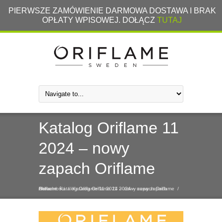
PIERWSZE ZAMÓWIENIE DARMOWA DOSTAWA I BRAK
OPŁATY WPISOWEJ. DOŁĄCZ
TUTAJ
Katalog Oriflame 11
2024 – nowy
zapach Oriflame
Home
Aktualności
Katalog Oriflame 11 2024 – nowy zapach Oriflame
/
Katalog Oriflame 11 2024 – nowy zapach Oriflame
/
/