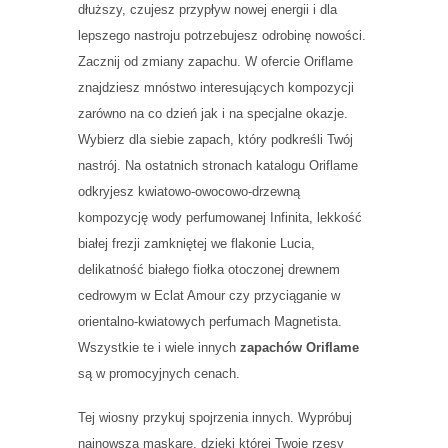
dłuższy, czujesz przypływ nowej energii i dla
lepszego nastroju potrzebujesz odrobinę nowości.
Zacznij od zmiany zapachu. W ofercie Oriflame
znajdziesz mnóstwo interesujących kompozycji
zarówno na co dzień jak i na specjalne okazje.
Wybierz dla siebie zapach, który podkreśli Twój
nastrój. Na ostatnich stronach katalogu Oriflame
odkryjesz kwiatowo-owocowo-drzewną
kompozycję wody perfumowanej Infinita, lekkość
białej frezji zamkniętej we flakonie Lucia,
delikatność białego fiołka otoczonej drewnem
cedrowym w Eclat Amour czy przyciąganie w
orientalno-kwiatowych perfumach Magnetista.
Wszystkie te i wiele innych
zapachów Oriflame
są w promocyjnych cenach.
Tej wiosny przykuj spojrzenia innych. Wypróbuj
najnowszą maskarę, dzięki której Twoje rzęsy