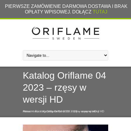
PIERWSZE ZAMÓWIENIE DARMOWA DOSTAWA I BRAK
OPŁATY WPISOWEJ. DOŁĄCZ
TUTAJ
Katalog Oriflame 04
2023 – rzęsy w
wersji HD
Home
Aktualności
/
Katalog Oriflame 04 2023 – rzęsy w wersji HD
/
Katalog Oriflame 04 2023 – rzęsy w wersji HD
/