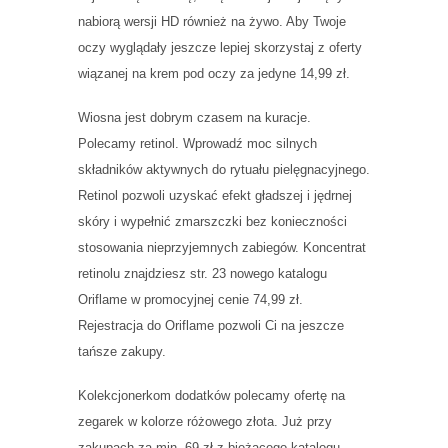
nabiorą wersji HD również na żywo. Aby Twoje
oczy wyglądały jeszcze lepiej skorzystaj z oferty
wiązanej na krem pod oczy za jedyne 14,99 zł.
Wiosna jest dobrym czasem na kuracje.
Polecamy retinol. Wprowadź moc silnych
składników aktywnych do rytuału pielęgnacyjnego.
Retinol pozwoli uzyskać efekt gładszej i jędrnej
skóry i wypełnić zmarszczki bez konieczności
stosowania nieprzyjemnych zabiegów. Koncentrat
retinolu znajdziesz str. 23 nowego katalogu
Oriflame w promocyjnej cenie 74,99 zł.
Rejestracja do Oriflame pozwoli Ci na jeszcze
tańsze zakupy.
Kolekcjonerkom dodatków polecamy ofertę na
zegarek w kolorze różowego złota. Już przy
zakupach za min. 69 zł z bieżącego katalogu