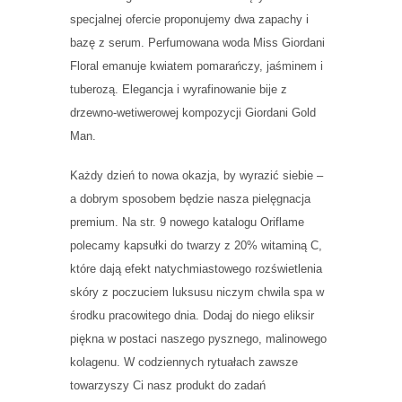
specjalnej ofercie proponujemy dwa zapachy i
bazę z serum. Perfumowana woda Miss Giordani
Floral emanuje kwiatem pomarańczy, jaśminem i
tuberozą. Elegancja i wyrafinowanie bije z
drzewno-wetiwerowej kompozycji Giordani Gold
Man.
Każdy dzień to nowa okazja, by wyrazić siebie –
a dobrym sposobem będzie nasza pielęgnacja
premium. Na str. 9 nowego katalogu Oriflame
polecamy kapsułki do twarzy z 20% witaminą C,
które dają efekt natychmiastowego rozświetlenia
skóry z poczuciem luksusu niczym chwila spa w
środku pracowitego dnia. Dodaj do niego eliksir
piękna w postaci naszego pysznego, malinowego
kolagenu. W codziennych rytuałach zawsze
towarzyszy Ci nasz produkt do zadań