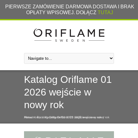
PIERWSZE ZAMÓWIENIE DARMOWA DOSTAWA I BRAK
OPŁATY WPISOWEJ. DOŁĄCZ
TUTAJ
Katalog Oriflame 01
2026 wejście w
nowy rok
Home
Aktualności
/
Katalog Oriflame 01 2026 wejście w nowy rok
/
Katalog Oriflame 01 2026 wejście w nowy rok
/