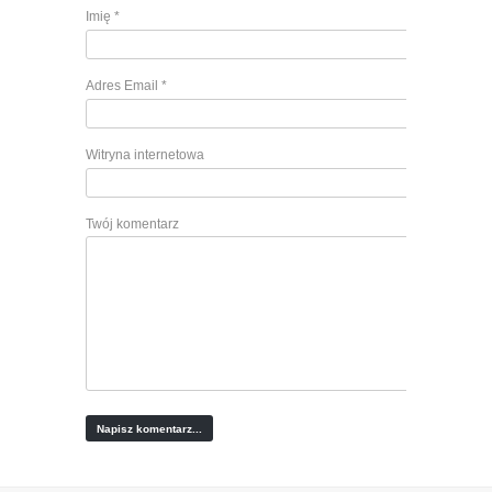
Imię
*
Adres Email
*
Witryna internetowa
Twój komentarz