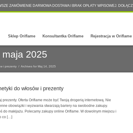
WSZE ZAMÓWIENIE DARMOWA DOSTAWA I BRAK OPŁATY WPISOWEJ. DOŁĄCZ
Sklep Oriflame
Konsultantka Oriflame
Rejestracja w Oriflame
 maja 2025
ów i prezenty
/
Archives for Maj 14, 2025
metyki do włosów i prezenty
aj prezenty. Oferta Oriflame może być Twoją drogerią internetową. Nie
ienne obowiązki i wyzwania stwarzają bariery na swobodne zakupy.
ś do makijażu. Polecamy zakupy online Oriflame. W dowolnym miejscu i
o co […]