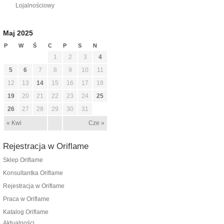
Lojalnościowy
Maj 2025
P
W
Ś
C
P
S
N
1
2
3
4
5
6
7
8
9
10
11
12
13
14
15
16
17
18
19
20
21
22
23
24
25
26
27
28
29
30
31
« Kwi
Cze »
Rejestracja w Oriflame
Sklep Oriflame
Konsultantka Oriflame
Rejestracja w Oriflame
Praca w Oriflame
Katalog Oriflame
Aktualności