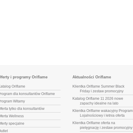
Oferty i programy Oriflame
Aktualności Oriflame
atalog Oriflame
Klientka Oriflame Summer Black
Friday i zestaw promocyjny
rogram dla konsultantów Oriflame
Katalog Oriflame 11 2026 nowe
Program Witamy
zapachy idealne na lato
ferta tylko dla konsultantów
Klientka Oriflame wakacyjny Program
Lojalnościowy i letnia oferta
ferta Wellness
Klientka Oriflame oferta na
ferty specjalne
pielęgnację i zestaw promocyjny
utlet