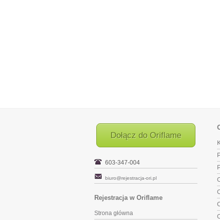
Dołącz do Oriflame
K
P
603-347-004
biuro@rejestracja-ori.pl
O
O
Rejestracja w Oriflame
O
Strona główna
O