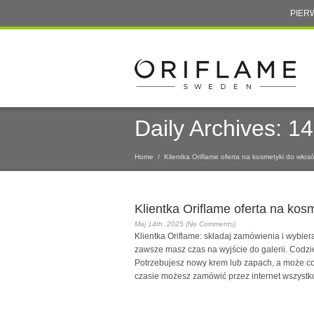
PIER
Daily Archives:
14
Home
/
Klientka Oriflame oferta na kosmetyki do włos
Klientka Oriflame oferta na kos
Maj 14th, 2025 (No Comments)
Klientka Oriflame: składaj zamówienia i wybier
zawsze masz czas na wyjście do galerii. Codz
Potrzebujesz nowy krem lub zapach, a może co
czasie możesz zamówić przez internet wszystk